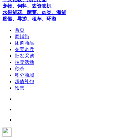
宠物、饲料、农资农机
水果鲜花、蔬菜、肉类、海鲜
度假、导游、租车、环游
首页
商铺街
团购商品
夺宝奇兵
批发采购
拍卖活动
秒杀
积分商城
超值礼包
预售