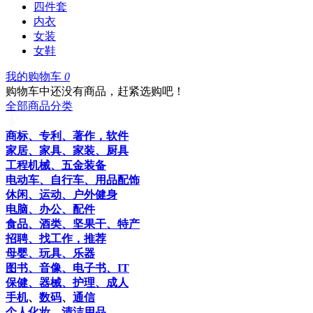
四件套
内衣
女装
女鞋
我的购物车
0
购物车中还没有商品，赶紧选购吧！
全部商品分类
商标、专利、著作，软件
家居、家具、家装、厨具
工程机械、五金装备
电动车、自行车、用品配饰
休闲、运动、户外健身
电脑、办公、配件
食品、酒类、坚果干、特产
招聘、找工作，推荐
母婴、玩具、乐器
图书、音像、电子书、IT
保健、器械、护理、成人
手机
、
数码
、
通信
个人化妆、清洁用品