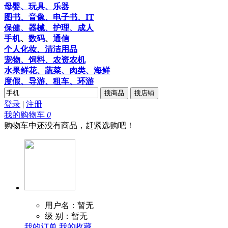
母婴、玩具、乐器
图书、音像、电子书、IT
保健、器械、护理、成人
手机
、
数码
、
通信
个人化妆、清洁用品
宠物、饲料、农资农机
水果鲜花、蔬菜、肉类、海鲜
度假、导游、租车、环游
搜商品
搜店铺
登录
|
注册
我的购物车
0
购物车中还没有商品，赶紧选购吧！
用户名：暂无
级 别：暂无
我的订单
我的收藏