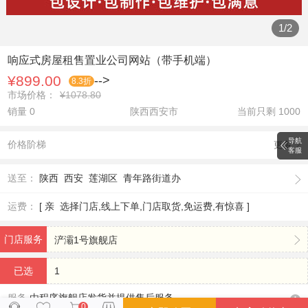
1
/
2
响应式房屋租售置业公司网站（带手机端）
¥899.00
-->
8.3
折
市场价格：
¥1078.80
销量 0
陕西西安市
当前只剩
1000
导航
价格阶梯
更多
客服
送至：
陕西 西安 莲湖区 青年路街道办
运费：
[ 亲 选择门店,线上下单,门店取货,免运费,有惊喜 ]
门店服务
浐灞1号旗舰店
已选
1
服务
由程序旗舰店发货并提供售后服务。
0